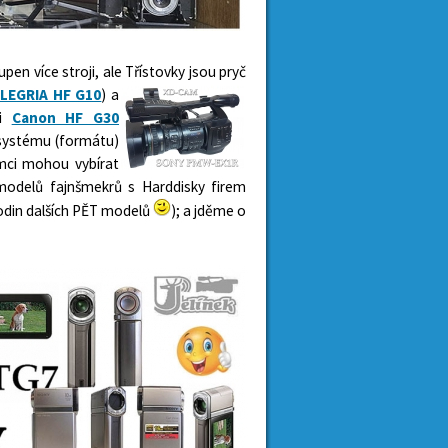
en více stroji, ale Třístovky jsou pryč
LEGRIA HF G10
) a
či
Canon HF G30
i systému (formátu)
mci mohou vybírat
h modelů fajnšmekrů s Harddisky firem
din dalších PĚT modelů
); a jděme o