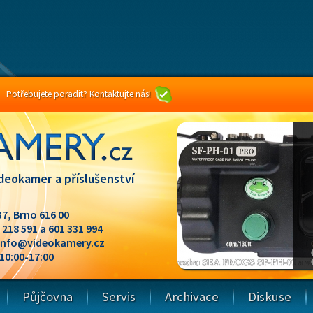
Potřebujete poradit? Kontaktujte nás!
deokamer a příslušenství
37, Brno 616 00
1 218 591 a 601 331 994
info@videokamery.cz
 10:00-17:00
Půjčovna
Servis
Archivace
Diskuse