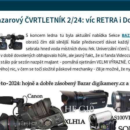
zarový ČVRTLETNÍK 2/24: víc RETRA i Do
S
koncem ledna tu byla aktuální nabídka Sekce
BAZ
obratů čím dál silnější. Naše předsevzetí dávat každý
sebrala hned voda místních dvou řek. Univerzální rčení
 v době dovolených obhajovalo hůře, ale jasný fakt, že si fanda Video
o stálo pár sezón nazpět majlant - pomáhá ojetinám VELMI VÝRAZNĚ. 
ého) nic, v čem se točí složité páskové mechaniky - čili je možné, že n