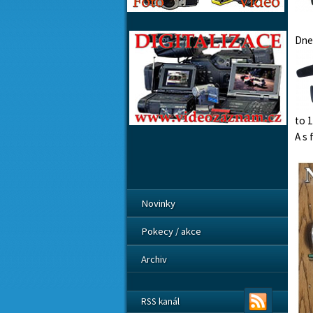
Dne
to 1
A s
Novinky
Pokecy / akce
Archiv
RSS kanál