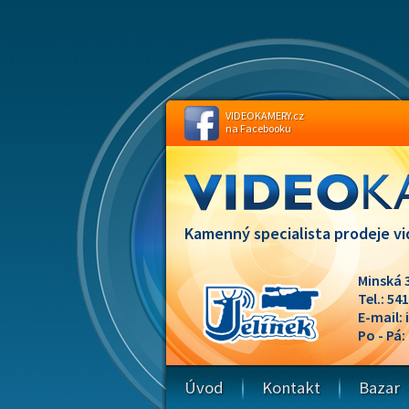
VIDEOKAMERY.cz
na Facebooku
Kamenný specialista prodeje vi
Minská 
Tel.: 54
E-mail:
Po - Pá:
Úvod
Kontakt
Bazar