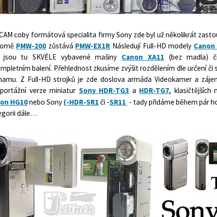
AM coby formátová specialita firmy Sony zde byl už několikrát zastoup
romě
PMW-200
zůstává
PMW-EX1R
Následují Full-HD modely
Canon 
 jsou tu SKVĚLE vybavené mašiny
Canon XA11
(bez madla) 
ompletním balení. Přehlednost zkusíme zvýšit rozdělením dle určení č
namu. Z Full-HD strojků je zde doslova armáda Videokamer a záje
eportážní verze miniatur
Sony HDR-TG3
a
HDR-TG7
, klasičtějšíc
on HG10
nebo Sony
(-HDR-SR1
či -
SR11
- tady přidáme během pár ho
egorii dále…