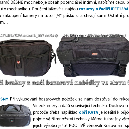
namů DĚSNĚ moc nebo je obsah potenciálně intimní, nabízíme celou p
outo mechanikou. Poučení laikové si najdou
rozumy o řadiči IEEE1394
o zakoupení kamery na tuto 1/4“ pásku si archivují sami. Ostatní p
nám…
AŠNY
Při vykupování bazarových položek se nám dostávají do ru
Videokamery a další související techniku. Doslova tr
protože třeba například
obří KATA
je ideální k pů
pojme větší množství techniky. Máme tu brašny všemo
jejich výrobci ještě POCTIVĚ věnovali Královnám sp