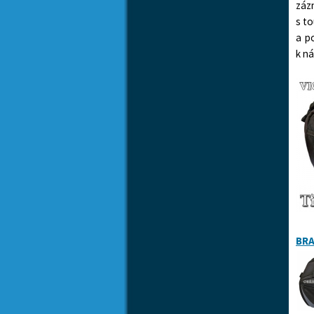
záz
s t
a p
k 
BR