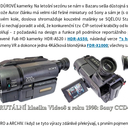
DŮROVÉ kamerky. Na letošní sezónu se nám v Bazaru sešla důstojná se
tože Autor článku má velmi rád fešné miniatury od Sony a sám je (
svém kole, doslova shromažďuje kouzelné mašinky se SQĚLOU Stab
í si nechají poradit a vědí, že konkurenční tzv. ČIP-setové krabičky od
plňují - z požadavků na design a funkce při podmínce reportážního
avené Full-HD kamerky HDR-AS20 i
HDR-AS50
, následují verze
"s 
ísmeny VR a dokonce jedna 4Káčková blondýnka
FDR-X1000
; všechny 
RO a ARCHIV. I když se tyto výrazy zdánlivě překrývají, s prvním pojm