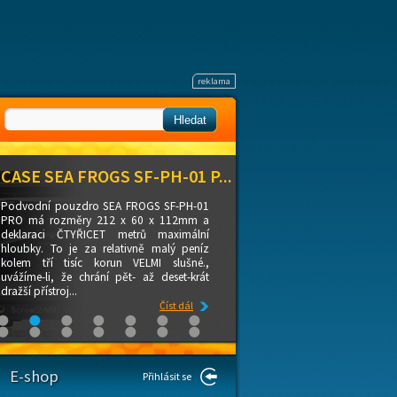
CASE SEA FROGS SF-PH-01 P...
Podvodní pouzdro SEA FROGS SF-PH-01
PRO má rozměry 212 x 60 x 112mm a
deklaraci ČTYŘICET metrů maximální
hloubky. To je za relativně malý peníz
kolem tří tisíc korun VELMI slušné.,
uvážíme-li, že chrání pět- až deset-krát
dražší přístroj...
Číst dál
E-shop
Přihlásit se