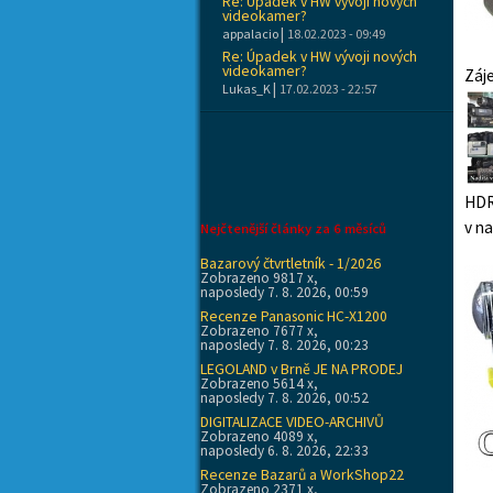
Re: Úpadek v HW vývoji nových
videokamer?
|
appalacio
18.02.2023 - 09:49
Re: Úpadek v HW vývoji nových
videokamer?
Záj
|
Lukas_K
17.02.2023 - 22:57
HDR
v n
Nejčtenější články za 6 měsíců
Bazarový čtvrtletník - 1/2026
Zobrazeno 9817 x,
naposledy 7. 8. 2026, 00:59
Recenze Panasonic HC-X1200
Zobrazeno 7677 x,
naposledy 7. 8. 2026, 00:23
LEGOLAND v Brně JE NA PRODEJ
Zobrazeno 5614 x,
naposledy 7. 8. 2026, 00:52
DIGITALIZACE VIDEO-ARCHIVŮ
Zobrazeno 4089 x,
naposledy 6. 8. 2026, 22:33
Recenze Bazarů a WorkShop22
Zobrazeno 2371 x,