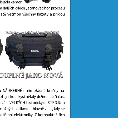
lejádu kamer
a dalších dílech „stahovacího“ procesu
rostě vezmou všechny kazety a přijdou
kou NÁDHERNÉ i mimořádné brašny na
ofejní kouskysi někdy držíme delší čas,
jčování VELKÝCH historických STROJŮ a
žných velikostí - hlavně z let, kdy se
otřební elektroniky. Z kompaktnějších