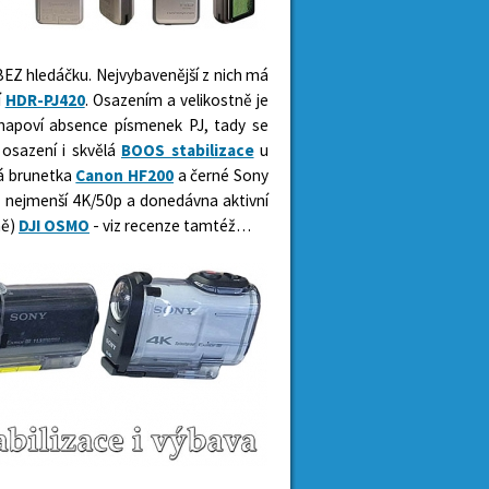
BEZ hledáčku. Nejvybavenější z nich má
í
HDR-PJ420
. Osazením a velikostně je
 napoví absence písmenek PJ, tady se
 osazení i skvělá
BOOS stabilizace
u
ná brunetka
Canon HF200
a černé Sony
 nejmenší 4K/50p a donedávna aktivní
ně)
DJI OSMO
- viz recenze tamtéž…