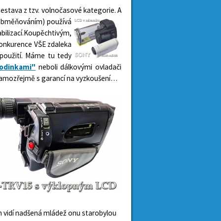
stava z tzv. volnočasové kategorie. A
s obměňováním) používá
ilizací.Koupěchtivým,
 konkurence VŠE zdaleka
 použití. Máme tu tedy
hodinkami"
neboli dálkovými ovladači
samozřejmě s garancí na vyzkoušení…
em vidí nadšená mládež onu starobylou