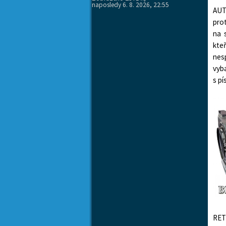
naposledy 6. 8. 2026, 22:55
AUT
pro
na 
kteř
nes
vyb
s p
RET