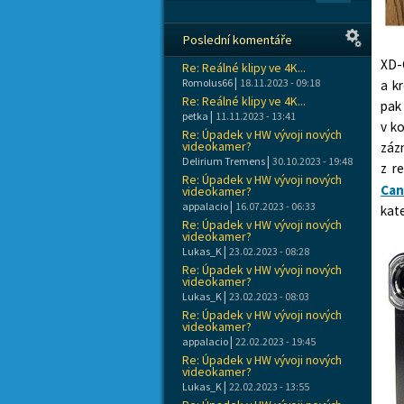
Poslední komentáře
XD-C
Re: Reálné klipy ve 4K...
|
Romolus66
18.11.2023 - 09:18
a k
Re: Reálné klipy ve 4K...
pak
|
petka
11.11.2023 - 13:41
v k
Re: Úpadek v HW vývoji nových
videokamer?
záz
|
Delirium Tremens
30.10.2023 - 19:48
z r
Re: Úpadek v HW vývoji nových
Can
videokamer?
|
appalacio
16.07.2023 - 06:33
kat
Re: Úpadek v HW vývoji nových
videokamer?
|
Lukas_K
23.02.2023 - 08:28
Re: Úpadek v HW vývoji nových
videokamer?
|
Lukas_K
23.02.2023 - 08:03
Re: Úpadek v HW vývoji nových
videokamer?
|
appalacio
22.02.2023 - 19:45
Re: Úpadek v HW vývoji nových
videokamer?
|
Lukas_K
22.02.2023 - 13:55