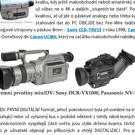
kvalitu, kdy ještě maloobchodní neboli amatérský s
už vůbec ne o 4K a dalších „stupních ke zlaté“
kvalitou, ať už jde o páskové analogy nebo třeba k
stahování dat do PC OBEJDE bez Fire-Wire řadič
logové strojovny s páskou 8mm -
Sony CCD-TRV15
z roku 1998,
Ca
-Osmičkový div
Canon UC8Hi
, který na začátku maloobchodní nabídky 
DV. PRVNÍ DIGITÁLNÍ formát, jehož pokrokovost byla při uvedení na trh
luhující nebo už vyřazený kus v podobě některé z tehdy nikoli levnýc
omácnostech vyspělejší části světa jsou stále držena kvanta těcht
o je uživatelé objevují po příbuzných a chtějí DIGITALIZACI. Pro p