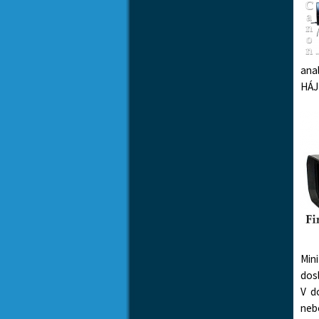
ana
HÁJ
Mini
dos
V d
neb