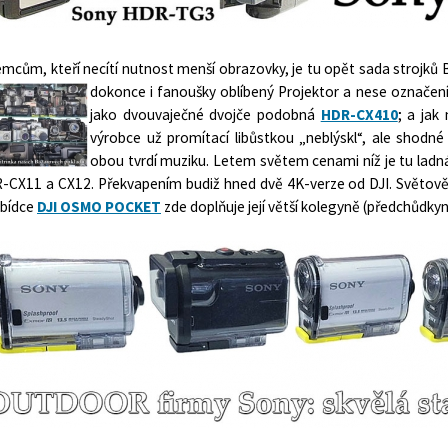
emcům, kteří necítí nutnost menší obrazovky, je tu opět sada strojků 
dokonce i fanoušky oblíbený Projektor a nese označen
jako dvouvaječné dvojče podobná
HDR-CX410
; a jak
výrobce už promítací libůstkou „neblýskl“, ale shodné
obou tvrdí muziku. Letem světem cenami níž je tu lad
-CX11 a CX12. Překvapením budiž hned dvě 4K-verze od DJI. Světově
abídce
DJI OSMO POCKET
zde doplňuje její větší kolegyně (předchůdky