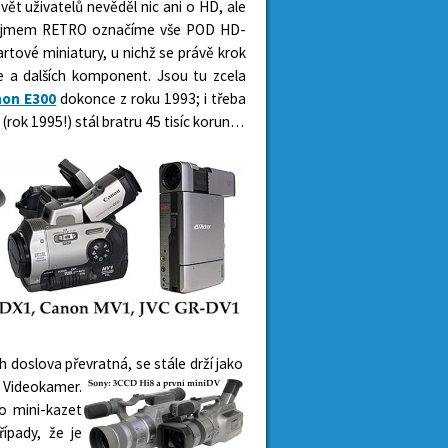
vět uživatelů nevěděl nic ani o HD, ale
. Pojmem RETRO označíme vše POD HD-
artové miniatury, u nichž se právě krok
e a dalších komponent. Jsou tu zcela
non E300
dokonce z roku 1993; i třeba
(rok 1995!) stál bratru 45 tisíc korun…
 doslova převratná, se stále drží jako
h Videokamer.
o mini-kazet
řípady, že je