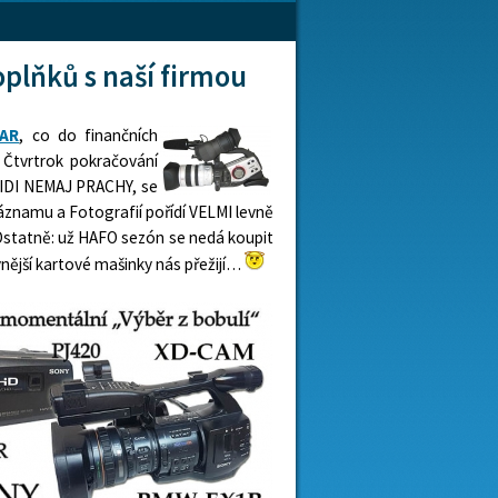
plňků s naší firmou
AR
, co do finančních
 Čtvrtrok pokračování
 LIDI NEMAJ PRACHY, se
záznamu a Fotografií pořídí VELMI levně
Ostatně: už HAFO sezón se nedá koupit
ynější kartové mašinky nás přežijí…