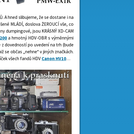
 A hned slibujeme, že se dostane i na
adšené MLÁDÍ, doslova ŽEROUCÍ vše, co
ceny dumpingové, jsou KRÁSNÝ XD-CAM
200
a hmotný HDV-OBR s výměnnými
e z dovedností po uvedení na trh (bude
miž se občas „nehne“ v jiných značkách.
íček všech fandů HDV
Canon HV10
…