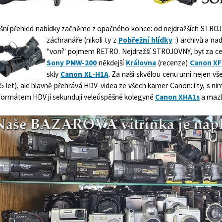
šní přehled nabídky začněme z opačného konce: od nejdražších STROJŮ.
záchranáře (nikoli ty z
Pobřežní hlídky
:) archivů a n
"voní" pojmem RETRO. Nejdražší STROJOVNY, byť za 
Sony PMW-200
někdejší
Královna
(recenze)
Canon XF
skly
Canon XL-H1A
. Za naši skvělou cenu umí nejen vš
5 let), ale hlavně přehrává HDV-videa ze všech kamer Canon: i ty, s ni
 formátem HDV jí sekundují veleúspěšné kolegyně
Canon XHA1s
a mazl