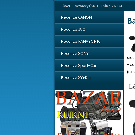
Úvod
›
Bazarový ČVRTLETNÍK č, 2/2024
Recenze CANON
Ba
Recenze JVC
Recenze PANASONIC
Recenze SONY
sice
- c
Recenze Sport+Car
(nov
Recenze XY+DJI