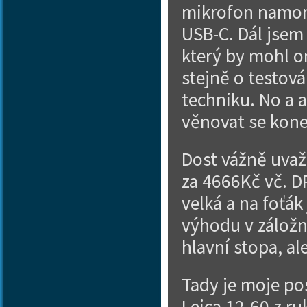
mikrofon namon
USB-C. Dál jsem
který by mohl om
stejně o testov
techniku. No a a
věnovat se kone
Dost vážně uvaž
za 4666Kč vč. 
velká a na foťák
výhodu v záložní
hlavní stopa, al
Tady je moje po
Leica 12-60 z r