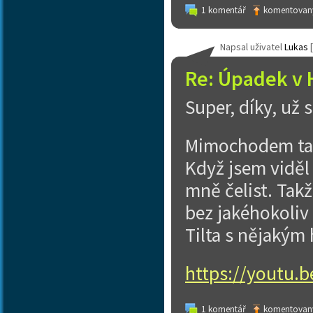
1 komentář
komentovaný
Napsal uživatel
Lukas
[
Re: Úpadek v 
Super, díky, už
Mimochodem ta S
Když jsem viděl 
mně čelist. Tak
bez jakéhokoliv 
Tilta s nějakým 
https://youtu
1 komentář
komentovaný