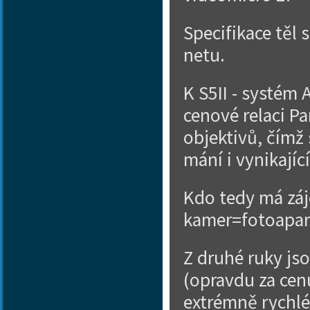
Specifikace těl
netu.
K S5II - systém 
cenové relaci Pa
objektivů, čímž 
mání i vynikajíc
Kdo tedy má záj
kamer=fotoapará
Z druhé ruky js
(opravdu za cenu
extrémně rychlé 