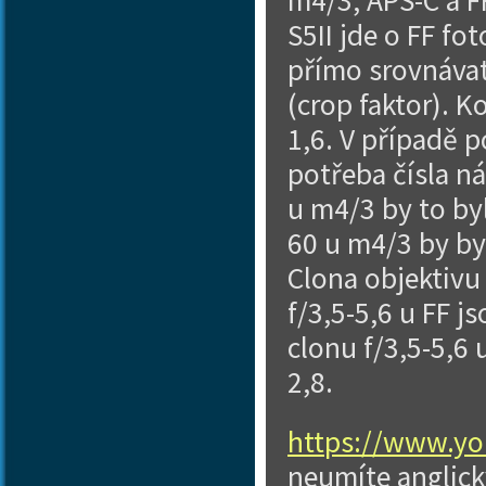
m4/3, APS-C a FF
S5II jde o FF fot
přímo srovnávat
(crop faktor). K
1,6. V případě p
potřeba čísla ná
u m4/3 by to by
60 u m4/3 by by
Clona objektivu 
f/3,5-5,6 u FF 
clonu f/3,5-5,6 
2,8.
https://www.y
neumíte anglick