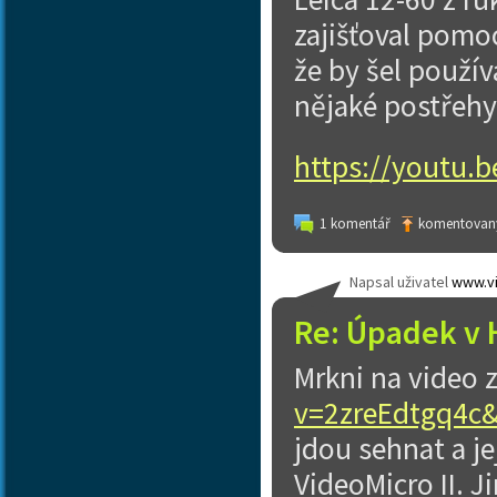
zajišťoval pomoc
že by šel použív
nějaké postřehy,
https://youtu.
1 komentář
komentovaný
Napsal uživatel
www.vi
Re: Úpadek v 
Mrkni na video 
v=2zreEdtgq4c
jdou sehnat a je
VideoMicro II. J