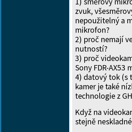
1) směrový mikro
zvuk, všesměrový
nepoužitelný a m
mikrofon?
2) proč nemají ve
nutností?
3) proč videokam
Sony FDR-AX53 m
4) datový tok (s
kamer je také ní
technologie z G
Když na videokam
stejně neskladné