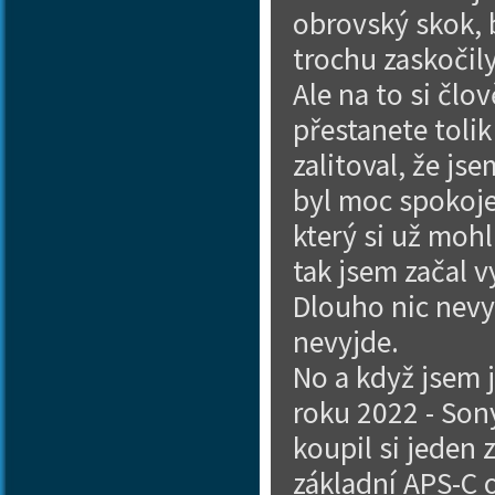
obrovský skok, 
trochu zaskočily
Ale na to si člo
přestanete tolik
zalitoval, že jse
byl moc spokoje
který si už mohl
tak jsem začal 
Dlouho nic nevy
nevyjde.
No a když jsem 
roku 2022 - Son
koupil si jeden 
základní APS-C o