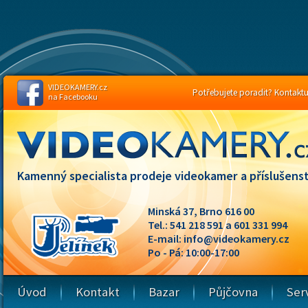
VIDEOKAMERY.cz
Potřebujete poradit? Kontaktuj
na Facebooku
Kamenný specialista prodeje videokamer a příslušenst
Minská 37, Brno 616 00
Tel.: 541 218 591 a 601 331 994
E-mail:
info@videokamery.cz
Po - Pá: 10:00-17:00
Úvod
Kontakt
Bazar
Půjčovna
Ser