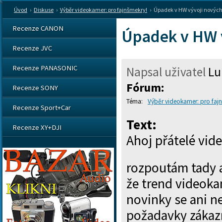
Úvod
›
Diskuse
›
Výběr videokamer: pro fajnšmekry!
›
Úpadek v HW vývoji novýc
Recenze CANON
Úpadek v HW 
Recenze JVC
Recenze PANASONIC
Napsal uživatel
Lu
Fórum:
Recenze SONY
Výběr videokamer: pro faj
Recenze Sport+Car
Text:
Recenze XY+DJI
Ahoj přátelé vid
rozpoutám tady a
že trend videoka
novinky se ani n
požadavky zákazn