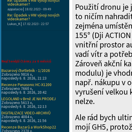
Re: Úpadek v HW vývoji nových
videokamer?
Použití dronu je 
|
appalacio
18.02.2023 - 09:49
to ničím nahradit
Re: Úpadek v HW vývoji nových
videokamer?
zejména umístěné
|
Lukas_K
17.02.2023 - 22:57
155° (Dji ACTION 
vnitřní prostor a
vadí vítr a potře
Zároveň akční ka
Nejčtenější články za 6 měsíců
Bazarový čtvrtletník - 1/2026
modulu) je vhod
Zobrazeno 9816 x,
naposledy 6. 8. 2026, 21:23
např. nákupu v 
Recenze Panasonic HC-X1200
Zobrazeno 7660 x,
vyrušení velkou 
naposledy 6. 8. 2026, 20:42
LEGOLAND v Brně JE NA PRODEJ
nelze.
Zobrazeno 5613 x,
naposledy 6. 8. 2026, 22:13
DIGITALIZACE VIDEO-ARCHIVŮ
Ale rád bych ult
Zobrazeno 4084 x,
naposledy 6. 8. 2026, 21:56
mojí GH5, proto
Recenze Bazarů a WorkShop22
Zobrazeno 2370 x,