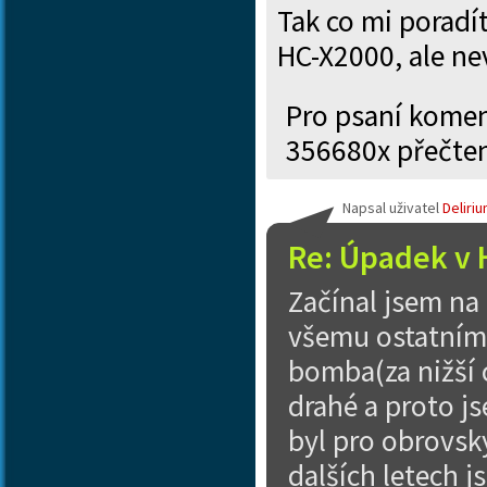
Tak co mi poradí
HC-X2000, ale ne
Pro psaní kome
356680x přečte
Napsal uživatel
Deliri
Re: Úpadek v 
Začínal jsem na
všemu ostatnímu
bomba(za nižší c
drahé a proto j
byl pro obrovsk
dalších letech j