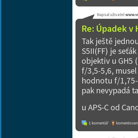
Napsal uživatel
www.vi
Re: Úpadek v 
Tak ještě jedno
S5II(FF) je seťá
objektiv u GH5 
f/3,5-5,6, musel
hodnotu f/1,75-2
pak nevypadá ta
u APS-C od Cano
1 komentář
komentovaný