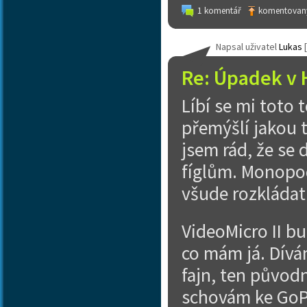
1 komentář
komentovaný
Napsal uživatel
Lukas
[
Re: Úpadek v 
Líbí se mi toto
přemýšlí jakou t
jsem rád, že se
fíglům. Monopod 
všude rozkládat
VideoMicro II b
co mám já. Dívá
fajn, ten původn
schovám ke GoPr