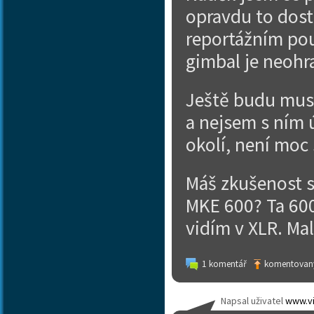
opravdu to dost
reportážním použ
gimbal je neohr
Ještě budu mus
a nejsem s ním 
okolí, není moc 
Máš zkušenost s
MKE 600? Ta 600
vidím v XLR. Ma
1 komentář
komentovaný
Napsal uživatel
www.vi