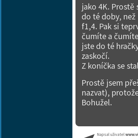
jako 4K. Prostě 
do té doby, než 
f1,4. Pak si te
čumíte a čumíte
jste do té hračk
zaskočí.
Z koníčka se sta
Prostě jsem pře
nazvat), protože
Bohužel.
Napsal uživatel
www.vi