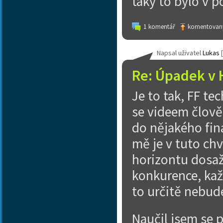
taky to bylo v p
1 komentář
komentovaný
Napsal uživatel
Lukas
[
Re: Úpadek v 
Je to tak, FF te
se videem člověk
do nějakého fin
mě je v tuto chv
horizontu dosaž
konkurence, ka
to určitě nebud
Naučil jsem se p