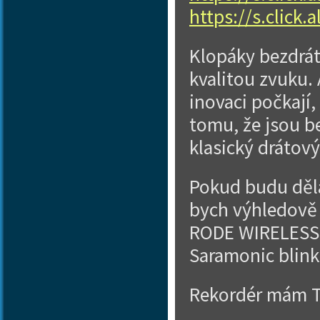
https://s.click
Klopáky bezdrát
kvalitou zvuku. 
inovaci počkají,
tomu, že jsou b
klasický drátový
Pokud budu děla
bych výhledově 
RODE WIRELESS 
Saramonic blink
Rekordér mám T