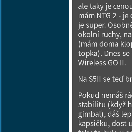
ale taky je cen
mám NTG 2 - je d
je super. Osobn
okolní ruchy, n
(mám doma klopá
topka). Dnes se
Wireless GO II.
Na S5II se teď b
Pokud nemáš rád
stabilitu (když 
gimbal), dáš le
kapsičku, dost u