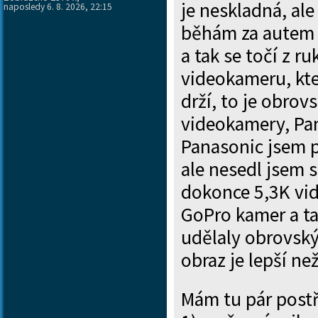
je neskladná, al
naposledy 6. 8. 2026, 22:15
běhám za autem d
a tak se točí z r
videokameru, kte
drží, to je obrov
videokamery, Pa
Panasonic jsem p
ale nesedl jsem 
dokonce 5,3K vid
GoPro kamer a ta
udělaly obrovský 
obraz je lepší n
Mám tu pár postř