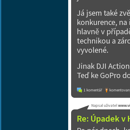
Já jsem také zvě
konkurence, na 
hlavně v případ
technikou a záro
vyvolené.
Jinak DJI Actio
Teď ke GoPro do
1 komentář
komentovaný
Napsal uživatel
www.vi
Re: Úpadek v 