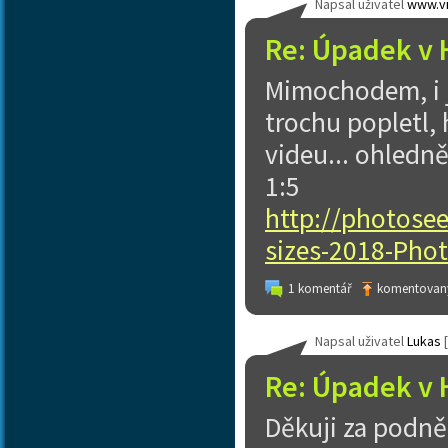
Napsal uživatel
www.vi
Re: Úpadek v 
Mimochodem, i 
trochu popletl, 
videu... ohledn
1:5
http://photose
sizes-2018-Phot
1 komentář
komentovaný
Napsal uživatel
Lukas
[
Re: Úpadek v 
Děkuji za podně