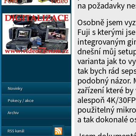
na požadavky ne
Osobně jsem vyzk
Fuji s kterými js
integrovaným g
dnešní můj setup
varianta jak to vy
tak bych rád seps
podobný názor. 
zařízení které 
Novinky
alespoň 4K/30FPS
Pokecy / akce
použitelný mikro
Archiv
a tak dokonalé os
RSS kanál