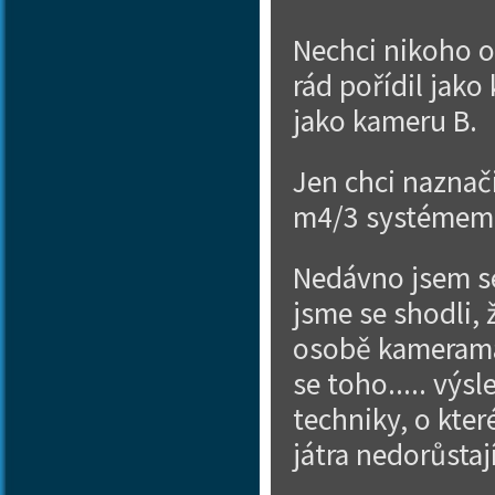
Nechci nikoho o
rád pořídil jako
jako kameru B.
Jen chci naznač
m4/3 systémem 
Nedávno jsem se
jsme se shodli, 
osobě kameraman
se toho..... výs
techniky, o kter
játra nedorůstaj