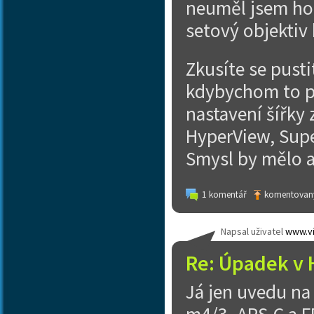
neuměl jsem ho 
setový objektiv 
Zkusíte se pusti
kdybychom to př
nastavení šířky 
HyperView, Supe
Smysl by mělo a
1 komentář
komentovaný
Napsal uživatel
www.vi
Re: Úpadek v 
Já jen uvedu n