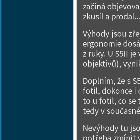
začíná objevovat.
zkusil a prodal.
Výhody jsou zře
ergonomie dosáh
z ruky. U S5II je
objektivů), vyni
Doplním, že s S5
fotil, dokonce i
to u fotil, co se
tedy v současné
Nevýhody tu jsou
potřeba zmínit 