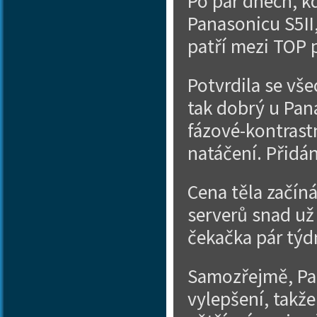
Po pár dnech, kd
Panasonicu S5II,
patří mezi TOP p
Potvrdila se vše
tak dobrý u Pan
fázové-kontrast
natáčení. Přidán
Cena těla začíná
serverů snad už 
čekačka pár týd
Samozřejmě, Pan
vylepšení, takže