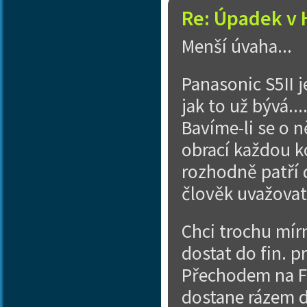
Re: Úpadek v 
Menší úvaha...
Panasonic S5II j
jak to už bývá..
Bavíme-li se o n
obrací každou ko
rozhodně patří 
člověk uvažovat
Chci trochu mír
dostat do fin. 
Přechodem na FF 
dostane rázem d