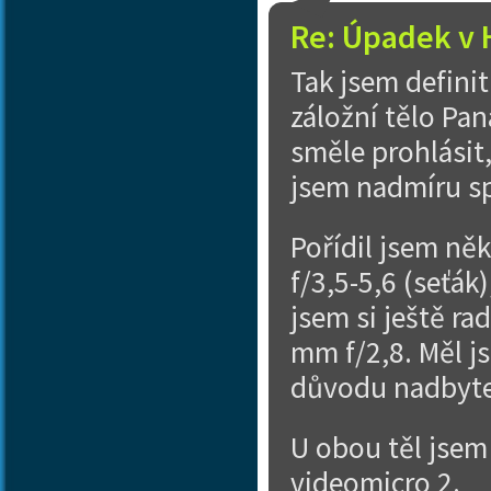
Re: Úpadek v 
Tak jsem definit
záložní tělo Pa
směle prohlásit
jsem nadmíru s
Pořídil jsem ně
f/3,5-5,6 (seťák
jsem si ještě ra
mm f/2,8. Měl j
důvodu nadbyteč
U obou těl jsem
videomicro 2.