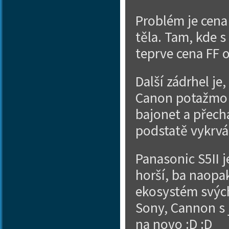
Problém je cena
těla. Tam, kde 
teprve cena FF o
Další zádrhel je
Canon potažmo S
bajonet a přechá
podstatě vykrvá
Panasonic S5II j
horší, ba naopa
ekosystém svých 
Sony, Cannon s 
na novo :D :D