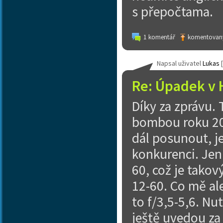
s přepočtama.
1 komentář
komentovaný
Napsal uživatel
Lukas
[
Re: Úpadek v 
Díky za zprávu. 
bombou roku 202
dál posunout, je
konkurenci. Jen
60, což je takov
12-60. Co mě al
to f/3,5-5,6. Nut
ještě uvedou za