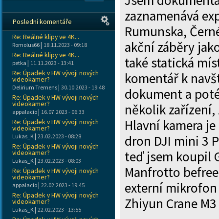
Jsem dokumentár
zaznamenává exp
Poslední komentáře
Rumunska, Černé 
Re: Reálné klipy ve 4K...
akční záběry jak
|
Romolus66
18.11.2023 - 09:18
Re: Reálné klipy ve 4K...
také statická mís
|
petka
11.11.2023 - 13:41
Re: Úpadek v HW vývoji nových
komentář k navšt
videokamer?
|
Delirium Tremens
30.10.2023 - 19:48
dokument a poté
Re: Úpadek v HW vývoji nových
videokamer?
několik zařízení,
|
appalacio
16.07.2023 - 06:33
Hlavní kamera je
Re: Úpadek v HW vývoji nových
videokamer?
|
Lukas_K
23.02.2023 - 08:28
dron DJI mini 3 
Re: Úpadek v HW vývoji nových
videokamer?
teď jsem koupil 
|
Lukas_K
23.02.2023 - 08:03
Manfrotto befree
Re: Úpadek v HW vývoji nových
videokamer?
externí mikrofon
|
appalacio
22.02.2023 - 19:45
Re: Úpadek v HW vývoji nových
Zhiyun Crane M3
videokamer?
|
Lukas_K
22.02.2023 - 13:55