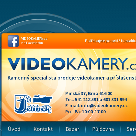
VIDEOKAMERY.cz
Potřebujete poradit? Kontaktuj
na Facebooku
Kamenný specialista prodeje videokamer a příslušenst
Minská 37, Brno 616 00
Tel.: 541 218 591 a 601 331 994
E-mail:
info@videokamery.cz
Po - Pá: 10:00-17:00
Úvod
Kontakt
Bazar
Půjčovna
Ser