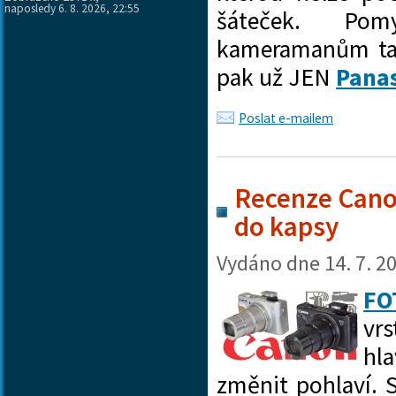
naposledy 6. 8. 2026, 22:55
šáteček. Po
kameramanům ta
pak už JEN
Pana
Poslat e-mailem
Recenze Cano
do kapsy
Vydáno dne
14. 7. 2
FO
vr
hl
změnit pohlaví.