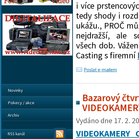
i
více prstencový
tedy shody i rozd
ukážu., PROČ může
nejdražší, ale 
všech dob. Vážení
Casting s firemní
Poslat e-mailem
Novinky
Bazarový čtvrt
Pokecy / akce
VIDEOKAMER
Archiv
Vydáno dne
17. 2. 2
VIDEOKAMERY 
RSS kanál