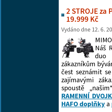
2 STROJE za 
19.999 Kč
Vydáno dne
12. 6. 2
MIMO
Náš 
du
zákazníkům bývá
čest seznámit se
zajímavými záka
spoustě „našim“
RAMENNÍ DVOJ
HAFO doplňky
a