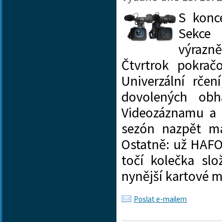
S
konce
Sekc
výrazn
Čtvrtrok pokrač
Univerzální rče
dovolených obh
Videozáznamu a F
sezón nazpět m
Ostatně: už HAFO
točí kolečka slo
nynější kartové 
Poslat e-mailem