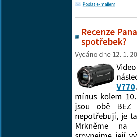
Poslat e-mailem
Recenze Pana
spotřebek?
Vydáno dne
12. 1. 2
Vide
násle
V770
mínus kolem 10.
jsou obě BEZ H
nepotřebují, je t
Mrkněme na
srovnejme její v