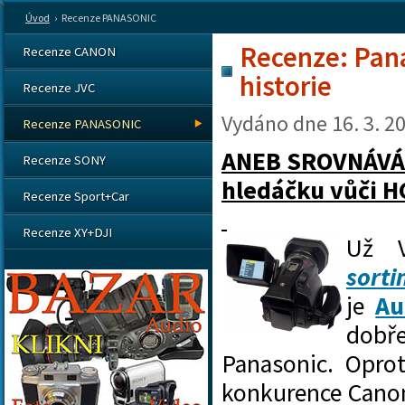
Úvod
›
Recenze PANASONIC
Recenze: Pana
Recenze CANON
historie
Recenze JVC
Vydáno dne
16. 3. 2
Recenze PANASONIC
ANEB SROVNÁVÁNÍ
Recenze SONY
hledáčku vůči 
Recenze Sport+Car
Recenze XY+DJI
Už 
sort
je
Au
dobř
Panasonic. Oprot
konkurence Cano