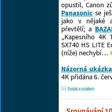
opustil, Canon z
Panasonic
se je
jako v nějaké a
převtělí; a
BAZA
„Kapesního 4K 
SX740 HS LITE Edi
(níže) nechybí…
Názorná ukázka
4K přidána 6. čer
Poslat e-mailem
Srovnávání 10