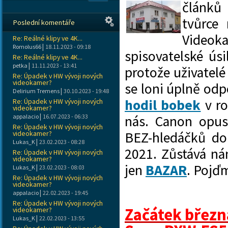
článků
tvůrce
Poslední komentáře
Videok
Re: Reálné klipy ve 4K...
|
Romolus66
18.11.2023 - 09:18
spisovatelské úsi
Re: Reálné klipy ve 4K...
|
petka
11.11.2023 - 13:41
protože uživatel
Re: Úpadek v HW vývoji nových
videokamer?
se loni úplně od
|
Delirium Tremens
30.10.2023 - 19:48
hodil bobek
v ro
Re: Úpadek v HW vývoji nových
videokamer?
|
appalacio
16.07.2023 - 06:33
nás. Canon opus
Re: Úpadek v HW vývoji nových
videokamer?
BEZ-hledáčků do
|
Lukas_K
23.02.2023 - 08:28
2021. Zůstává n
Re: Úpadek v HW vývoji nových
videokamer?
jen
BAZAR
. Pojďm
|
Lukas_K
23.02.2023 - 08:03
Re: Úpadek v HW vývoji nových
videokamer?
|
appalacio
22.02.2023 - 19:45
Re: Úpadek v HW vývoji nových
Začátek březn
videokamer?
|
Lukas_K
22.02.2023 - 13:55