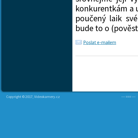
konkurentkám a uv
poučený laik sv
bude to o (pověst
Poslat e-mailem
Copyright © 2017, Videokamery.cz
--- === ---