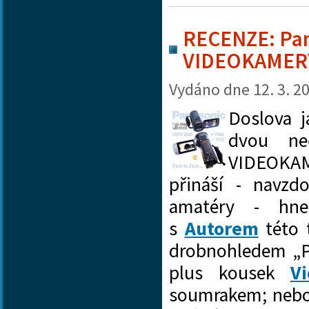
RECENZE: Pan
VIDEOKAMERY j
Vydáno dne
12. 3. 2
Doslova j
dvou ne
VIDEOKA
přináší - navzd
amatéry - hne
s
Autorem
této 
drobnohledem „Po
plus kousek
Vi
soumrakem; nebo 