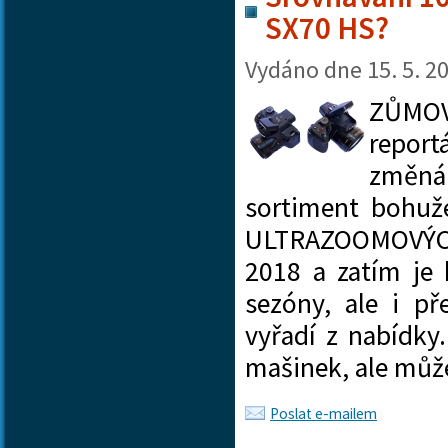
SX70 HS?
Vydáno dne
15. 5. 2
ZŮMOVÝ
repor
změn
sortiment bohuž
ULTRAZOOMOVÝC
2018 a zatím je
sezóny, ale i př
vyřadí z nabídky
mašinek, ale můž
Poslat e-mailem