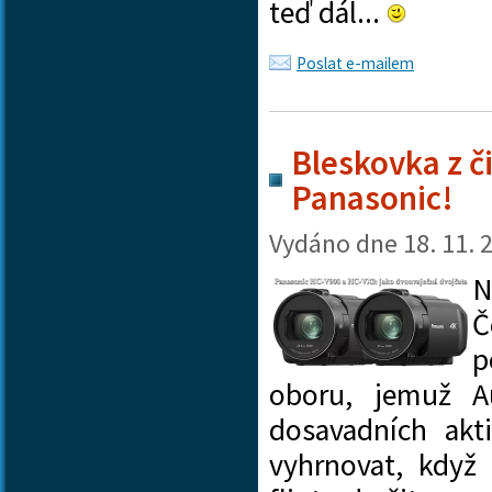
teď dál...
Poslat e-mailem
Bleskovka z 
Panasonic!
Vydáno dne
18. 11. 
N
Č
p
oboru, jemuž A
dosavadních akt
vyhrnovat, když