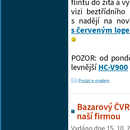
flintu do žita a v
vizi beztřídního
s nadějí na nov
s červeným log
POZOR: od pondě
levnější
HC-V900
Poslat e-mailem
Bazarový ČVR
naší firmou
Vydáno dne
15. 10. 