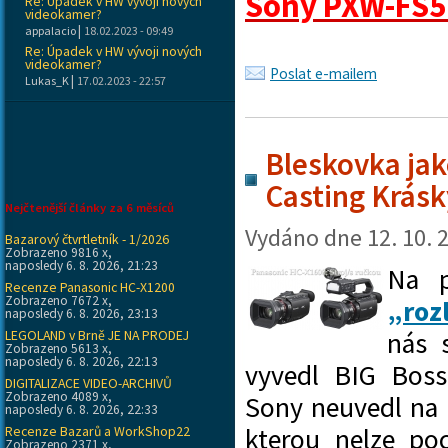
Sony PXW-FS5 M
Re: Úpadek v HW vývoji nových
videokamer?
|
appalacio
18.02.2023 - 09:49
Re: Úpadek v HW vývoji nových
videokamer?
Poslat e-mailem
|
Lukas_K
17.02.2023 - 22:57
Bleskovka jak
Casting Krásk
Nejčtenější články za 6 měsíců
Vydáno dne
12. 10. 
Bazarový čtvrtletník - 1/2026
Zobrazeno 9816 x,
naposledy 6. 8. 2026, 21:23
Na 
Recenze Panasonic HC-X1200
Zobrazeno 7672 x,
„roz
naposledy 6. 8. 2026, 23:13
LEGOLAND v Brně JE NA PRODEJ
nás 
Zobrazeno 5613 x,
naposledy 6. 8. 2026, 22:13
vyvedl BIG Boss
DIGITALIZACE VIDEO-ARCHIVŮ
Zobrazeno 4089 x,
Sony neuvedl na
naposledy 6. 8. 2026, 22:33
Recenze Bazarů a WorkShop22
kterou nelze po
Zobrazeno 2371 x,