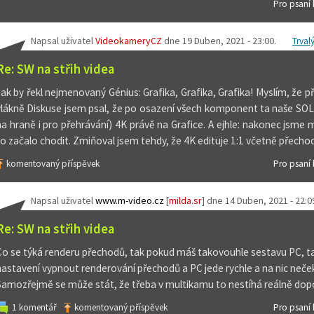
Pro psaní
Napsal uživatel
VideokameryCZ
dne
19 Duben, 2021 - 23:00
.
Trval
Re: SW na střih videa
Jak by řekl nejmenovaný Génius: Grafika, Grafika, Grafika! Myslím, že př
vlákně Diskuse jsem psal, že po osazení všech komponent ta naše SOLID
na hraně i pro přehrávání) 4K právě na Grafice. A ejhle: nakonec jsme m
to začalo chodit. Zmiňoval jsem tehdy, že 4K edituje 1:1 včetně přechod
komentovaný příspěvek
Pro psaní
Napsal uživatel
www.m-video.cz
[
milda.sr
] dne
14 Duben, 2021 - 22:0
Re: SW na střih videa
Co se týká renderu přechodů, tak pokud máš takovouhle sestavu PC, tak
nastavení vypnout renderování přechodů a PC jede rychle a na nic neče
Samozřejmě se může stát, že třeba v multikamu to nestíhá reálně dopočít
1 komentář
komentovaný příspěvek
Pro psaní