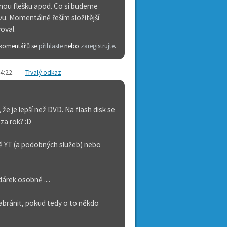
lušnou flešku apod. Co si budeme
ivu. Momentálně řeším složitější
oval.
 komentářů se
přihlaste
nebo
zaregistrujte
.
14:22
.
Trvalý odkaz
že je lepší než DVD. Na flash disk se
 za rok? :D
bě YT (a podobných služeb) nebo
árek osobně ....
zabránit, pokud tedy o to někdo