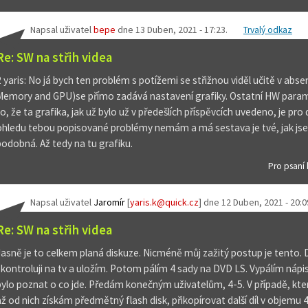
Napsal uživatel
bepe
dne
13 Duben, 2021 - 17:23
.
Trvalý odkaz
Re: SW na střih videa
2 yaris: No já bych ten problém s potížemi se střižnou viděl učitě v absen
Memory and GPU)se přímo zadává nastavení grafiky. Ostatní HW para
to, že ta grafika, jak už bylo už v předešlích příspěvcích uvedeno, je p
ohledu tebou popisované problémy nemám a má sestava je tvé, jak jsem
podobná. Až tedy na tu grafiku.
Pro psaní
Napsal uživatel
Jaromír
[
yaris.k@quick.cz
] dne
12 Duben, 2021 - 20:0
Re: SW na střih videa
Jasně je to celkem planá diskuze. Nicméně můj zažitý postup je tento.
zkontroluji na tv a uložím. Potom pálím 4 sady na DVD LS. Vypálím nápi
bylo poznat o co jde. Předám konečným uživatelům, 4-5. V případě, který
až od nich získám předmětný flash disk, přikopírovat další díl v objemu