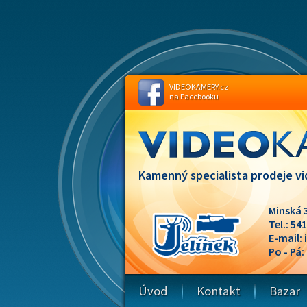
VIDEOKAMERY.cz
na Facebooku
Kamenný specialista prodeje vi
Minská 
Tel.: 54
E-mail:
Po - Pá:
Úvod
Kontakt
Bazar