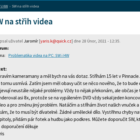
 i HW
›
SW na střih videa
 na střih videa
psal uživatel
Jaromír
[
yaris.k@quick.cz
] dne
28 Únor, 2021 - 12:35
.
rum:
Problematika videa na PC: SW i HW
xt:
ravím kameramany a měl bych na vás dotaz. Stříhám 15 let v Pinnacle. Z
 tomu usmívá. Zatím jsem měl obavy učit se něco nového, že to bude d
jevují neustále nějaké problémy. Vždy to nějak překonám, ale občas je 
nderoval asi 8x, protože se na vypáleném DVD vždy sekal jeden konco
deo a pro změnu jiný problém. Natáčím a stříhám život našich vnuček a s
kám, že to musí být dívatelné. Žádné umělecké dílo. Vystřihnu chyby n
pitoly, přidám pár fotek a hudbu jako podkres. Můžete doporučit SW, k
 doporučení děkuje
ris