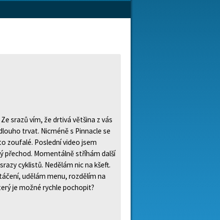
e srazů vím, že drtivá většina z vás
louho trvat. Nicméně s Pinnacle se
to zoufalé. Poslední video jsem
vý přechod. Momentálně stříhám další
razy cyklistů. Nedělám nic na kšeft.
atáčení, udělám menu, rozdělím na
terý je možné rychle pochopit?