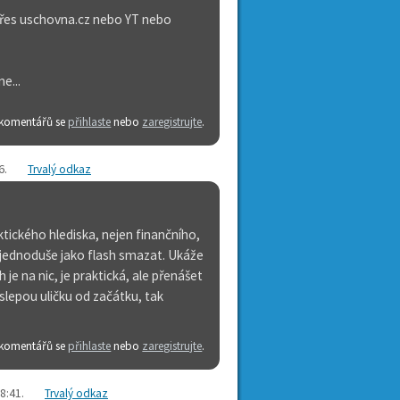
 přes uschovna.cz nebo YT nebo
e...
 komentářů se
přihlaste
nebo
zaregistrujte
.
6
.
Trvalý odkaz
ktického hlediska, nejen finančního,
k jednoduše jako flash smazat. Ukáže
 je na nic, je praktická, ale přenášet
slepou uličku od začátku, tak
 komentářů se
přihlaste
nebo
zaregistrujte
.
08:41
.
Trvalý odkaz