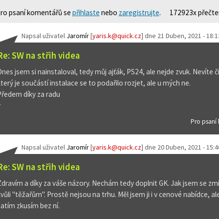
ro psaní komentářů se
přihlaste
nebo
zaregistrujte
.
172923x přečt
Napsal uživatel
Jaromír
[
yaris.k@quick.cz
] dne
21 Duben, 2021 - 18:1
Re: SW na střih videa
Dnes jsem si nainstaloval, tedy můj ajťák, PS24, ale nejde zvuk. Nevít
který je součástí instalace se to podařilo rozjet, ale u mých ne.
Předem díky za radu
y
Pro psaní
Napsal uživatel
Jaromír
[
yaris.k@quick.cz
] dne
20 Duben, 2021 - 15:4
Re: SW na střih videa
Zdravím a díky za váše názory. Nechám tedy doplnit GK. Jak jsem se zmiňo
kvůli "těžařům". Prostě nejsou na trhu. Měl jsem ji i v cenové nabídce, al
zatím zkusím bez ní.