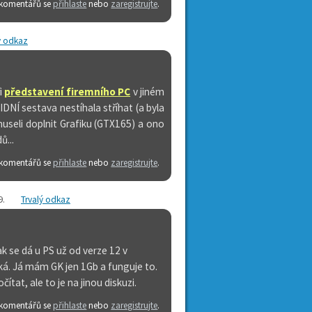
 komentářů se
přihlaste
nebo
zaregistrujte
.
ý odkaz
i
představení firemního PC
v jiném
NÍ sestava nestíhala stříhat (a byla
useli doplnit Grafiku (
GTX165)
a ono
ů...
 komentářů se
přihlaste
nebo
zaregistrujte
.
9
.
Trvalý odkaz
 se dá u PS už od verze 12 v
ká. Já mám GK jen 1Gb a funguje to.
at, ale to je na jinou diskuzi.
 komentářů se
přihlaste
nebo
zaregistrujte
.