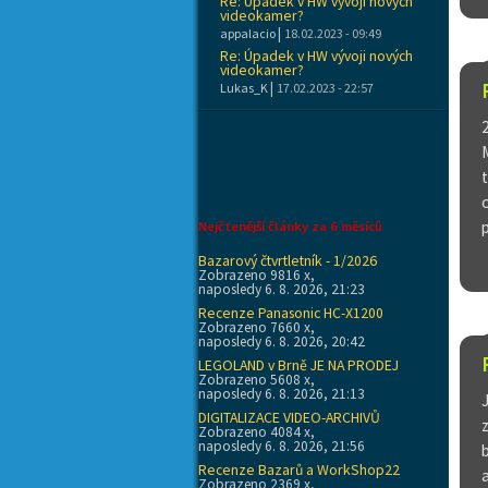
Re: Úpadek v HW vývoji nových
videokamer?
|
appalacio
18.02.2023 - 09:49
Re: Úpadek v HW vývoji nových
videokamer?
|
Lukas_K
17.02.2023 - 22:57
Nejčtenější články za 6 měsíců
Bazarový čtvrtletník - 1/2026
Zobrazeno 9816 x,
naposledy 6. 8. 2026, 21:23
Recenze Panasonic HC-X1200
Zobrazeno 7660 x,
naposledy 6. 8. 2026, 20:42
LEGOLAND v Brně JE NA PRODEJ
Zobrazeno 5608 x,
naposledy 6. 8. 2026, 21:13
DIGITALIZACE VIDEO-ARCHIVŮ
Zobrazeno 4084 x,
naposledy 6. 8. 2026, 21:56
Recenze Bazarů a WorkShop22
Zobrazeno 2369 x,