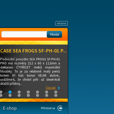
CASE SEA FROGS SF-PH-01 P...
Podvodní pouzdro SEA FROGS SF-PH-01
PRO má rozměry 212 x 60 x 112mm a
deklaraci ČTYŘICET metrů maximální
hloubky. To je za relativně malý peníz
kolem tří tisíc korun VELMI slušné.,
uvážíme-li, že chrání pět- až deset-krát
dražší přístroj...
Číst dál
E-shop
Přihlásit se