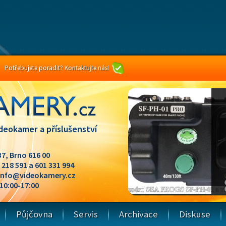
Potřebujete poradit? Kontaktujte nás!
deokamer a příslušenství
37, Brno 616 00
1 218 591 a 601 331 994
info@videokamery.cz
 10:00-17:00
Půjčovna
Servis
Archivace
Diskuse