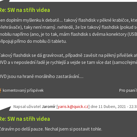
Re: SW na střih videa
Jen doplním myšlenku k debatě.... takový flashdisk v pěkné krabičce, kte
přehrávače), taky není marný.. nehledě, že lze takový flashdisk (pokud se 
mobilu napřímo (ano, je to tak, mám flashdisk s dvěma konektory (USB
připojuji přímo do mobilu či tabletu.
Takový flashdisk se dá gravírovat, případně zavěsit na pěkný přívěšek a
DVD a v neposlední řadě je rychlejší a vejde se tam více dat (samozřejm
DVD jsou na hraně morálního zastarávání.....
komentovaný příspěvek
Pro psaní
Napsal uživatel
Jaromír
[
yaris.k@quick.cz
] dne
11 Duben, 2021 - 22:3
Re: SW na střih videa
Zdravím po delší pauze. Nechal jsem si postavit tohle.