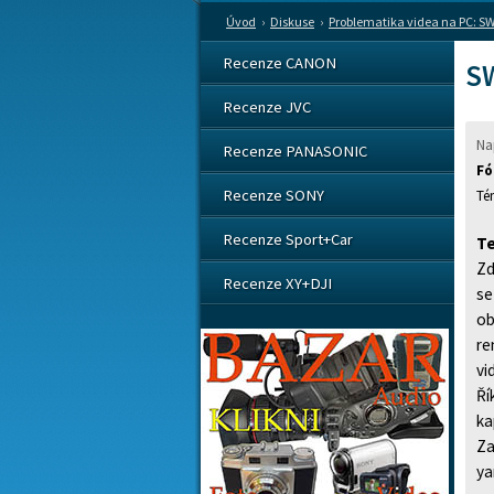
Úvod
›
Diskuse
›
Problematika videa na PC: SW
Recenze CANON
SW
Recenze JVC
Na
Recenze PANASONIC
Fó
Recenze SONY
Recenze Sport+Car
Te
Zd
Recenze XY+DJI
se
ob
re
vi
Ří
ka
Za
ya