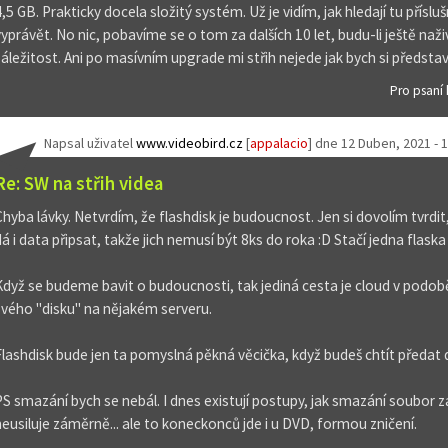
4,5 GB. Prakticky docela složitý systém. Už je vidím, jak hledají tu přís
vyprávět. No nic, pobavíme se o tom za dalších 10 let, budu-li ještě naž
záležitost. Ani po masívním upgrade mi střih nejede jak bych si představ
Pro psaní
Napsal uživatel
www.videobird.cz
[
appalacio
] dne
12 Duben, 2021 - 
Re: SW na střih videa
Chyba lávky. Netvrdím, že flashdisk je budoucnost. Jen si dovolím tvrdit, 
dá i data připsat, takže jich nemusí být 8ks do roka :D Stačí jedna flaska
Když se budeme bavit o budoucnosti, tak jediná cesta je cloud v podo
svého "disku" na nějakém serveru.
Flashdisk bude jen ta pomyslná pěkná věcička, když budeš chtít předat d
PS smazání bych se nebál. I dnes existují postupy, jak smazání soubor 
neusiluje záměrně... ale to koneckonců jde i u DVD, formou zničení.