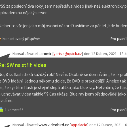
PSS za poslední dva roky jsem nepředával video jinak než elektronicky
uploadem na nějaký server.
Ale ber to vše jen jako můj osobní názor :D uvidíme za pár let, kde budem
komentovaný příspěvek
Pro psaní
Napsal uživatel
Jaromír
[
yaris.k@quick.cz
] dne
12 Duben, 2021 - 13:4
Re: SW na střih videa
No, 8 ks flash disků každžý rok? Nevím. Osobně se domnívám, že i z pra
je DVD ideální. Jednou někomu dojde, že DVD je praktičtější. A nelze ta
e, že systém flash je stejně slepá ulička jako blue ray. Netvrdím, že flash
a uchovávat videa takhle??? Čas ukáže. Blue ray jsem předpověděl jako 
uvidíme.
1 komentář
Pro psaní
Napsal uživatel
www.videobird.cz
[
appalacio
] dne
12 Duben, 2021 - 