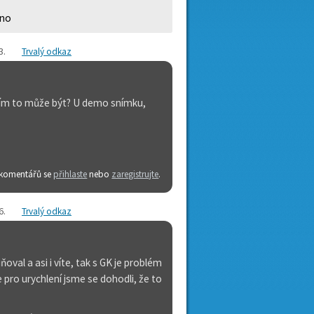
eno
3
.
Trvalý odkaz
e čím to může být? U demo snímku,
 komentářů se
přihlaste
nebo
zaregistrujte
.
6
.
Trvalý odkaz
val a asi i víte, tak s GK je problém
e pro urychlení jsme se dohodli, že to