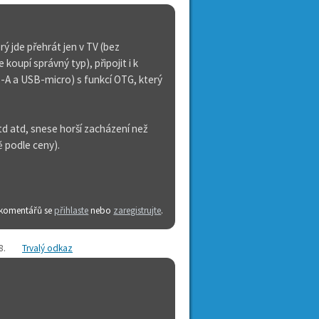
rý jde přehrát jen v TV (bez
koupí správný typ), připojit i k
-A a USB-micro) s funkcí OTG, který
td atd, snese horší zacházení než
ě podle ceny).
 komentářů se
přihlaste
nebo
zaregistrujte
.
8
.
Trvalý odkaz