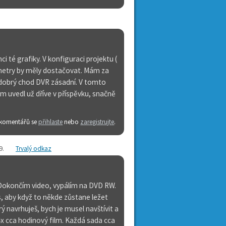
ci té grafiky. V konfiguraci projektu (
metry by měly dostačovat. Mám za
ro dobrý chod DVR zásadní. V tomto
 uvedl už dříve v příspěvku, snačně
 komentářů se
přihlaste
nebo
zaregistrujte
.
9
.
Trvalý odkaz
 Dokončím video, vypálím na DVD RW.
s, aby když to někde zůstane ležet
 navrhuješ, bych je musel navštívit a
 4x cca hodinový film. Každá sada cca