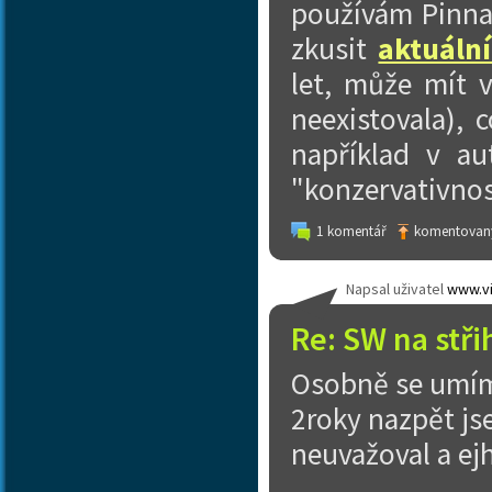
používám Pinnac
zkusit
aktuální
let, může mít 
neexistovala), 
například v au
"konzervativnos
1 komentář
komentovaný
Napsal uživatel
www.vi
Re: SW na stři
Osobně se umím v
2roky nazpět jse
neuvažoval a ejh