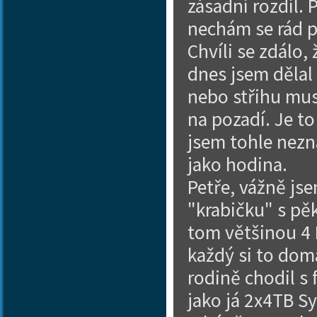
zásadní rozdíl.
nechám se rád p
Chvíli se zdálo,
dnes jsem dělal
nebo střihu mu
na pozadí. Je to
jsem tohle nezn
jako hodina.
Petře, vážně js
"krabičku" s pě
tom většinou 4 D
každý si to dom
rodině chodil s 
jako já 2x4TB S