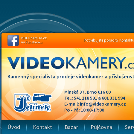
VIDEOKAMERY.cz
Potřebujete poradit? Kontaktuj
na Facebooku
Kamenný specialista prodeje videokamer a příslušenst
Minská 37, Brno 616 00
Tel.: 541 218 591 a 601 331 994
E-mail:
info@videokamery.cz
Po - Pá: 10:00-17:00
Úvod
Kontakt
Bazar
Půjčovna
Ser