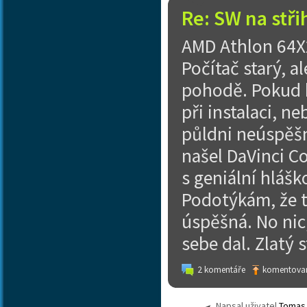
Re: SW na stři
AMD Athlon 64X2
Počítač starý, a
pohodě. Pokud b
při instalaci, n
půldni neúspěšn
našel DaVinci Co
s geniální hlášk
Podotýkám, že to
úspěšná. No nic
sebe dal. Zlatý 
2 komentáře
komentovan
Napsal uživatel
Tomas