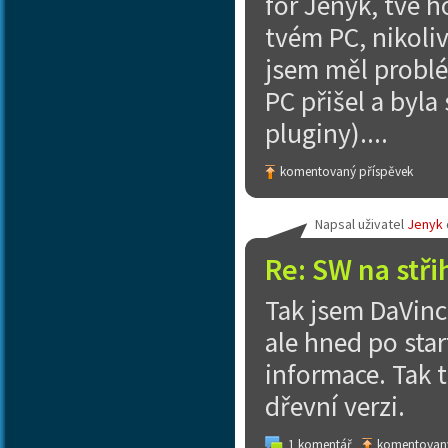
for Jenyk, tvé 
tvém PC, nikoli
jsem měl problé
PC přišel a byl
pluginy)....
komentovaný příspěvek
Napsal uživatel
Jenyk
Re: SW na stři
Tak jsem DaVinci
ale hned po sta
informace. Tak 
dřevní verzi.
1 komentář
komentovaný