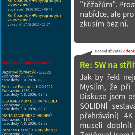
Re: Úpadek v HW vývoji nových
"těžařům". Prost
videokamer?
|
appalacio
18.02.2023 - 09:49
nabídce, ale pro
Re: Úpadek v HW vývoji nových
videokamer?
zkusím bez ní.
|
Lukas_K
17.02.2023 - 22:57
Napsal uživatel
Video
Re: SW na stři
Nejčtenější články za 6 měsíců
Bazarový čtvrtletník - 1/2026
Jak by řekl nej
Zobrazeno 9839 x,
naposledy 7. 8. 2026, 08:03
Myslím, že při
Recenze Panasonic HC-X1200
Zobrazeno 7691 x,
Diskuse jsem p
naposledy 7. 8. 2026, 07:47
LEGOLAND v Brně JE NA PRODEJ
SOLIDNÍ sestav
Zobrazeno 5637 x,
naposledy 7. 8. 2026, 08:23
přehrávání) 4K
DIGITALIZACE VIDEO-ARCHIVŮ
Zobrazeno 4113 x,
museli doplnit 
naposledy 7. 8. 2026, 09:03
Recenze Bazarů a WorkShop22
Zmiňoval jsem t
Zobrazeno 2393 x,