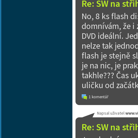
Re: SW na stři
No, 8 ks flash 
domnívám, že i z
DVD ideální. Je
nelze tak jedno
flash je stejně s
je na nic, je pr
takhle??? Čas u
uličku od začátk
1 komentář
Napsal uživatel
www.vi
Re: SW na stři