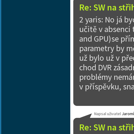
Re: SW na stři
2 yaris: No já b
učitě v absenci 
and GPU)se přím
parametry by měl
už bylo už v př
chod DVR zásad
problémy nemám 
v příspěvku, sn
Napsal uživatel
Jaromí
Re: SW na stři