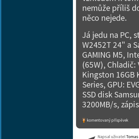
nemůže příliš do
něco nejede.
Já jedu na PC, s
W2452T 24" a S
GAMING M5, Inte
(65W), Chladič:
Kingston 16GB 
Series, GPU: EV
SSD disk Samsun
3200MB/s, zápis
komentovaný příspěvek
Napsal uživatel
Tomas