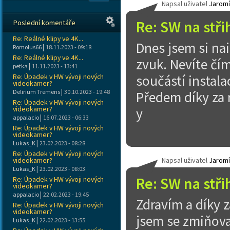
Napsal uživatel
Jaromí
Re: SW na stři
Poslední komentáře
Re: Reálné klipy ve 4K...
Dnes jsem si nai
|
Romolus66
18.11.2023 - 09:18
Re: Reálné klipy ve 4K...
zvuk. Nevíte čí
|
petka
11.11.2023 - 13:41
Re: Úpadek v HW vývoji nových
součástí instala
videokamer?
|
Delirium Tremens
30.10.2023 - 19:48
Předem díky za 
Re: Úpadek v HW vývoji nových
videokamer?
y
|
appalacio
16.07.2023 - 06:33
Re: Úpadek v HW vývoji nových
videokamer?
|
Lukas_K
23.02.2023 - 08:28
Re: Úpadek v HW vývoji nových
videokamer?
Napsal uživatel
Jaromí
|
Lukas_K
23.02.2023 - 08:03
Re: SW na stři
Re: Úpadek v HW vývoji nových
videokamer?
|
appalacio
22.02.2023 - 19:45
Zdravím a díky 
Re: Úpadek v HW vývoji nových
videokamer?
jsem se zmiňoval
|
Lukas_K
22.02.2023 - 13:55