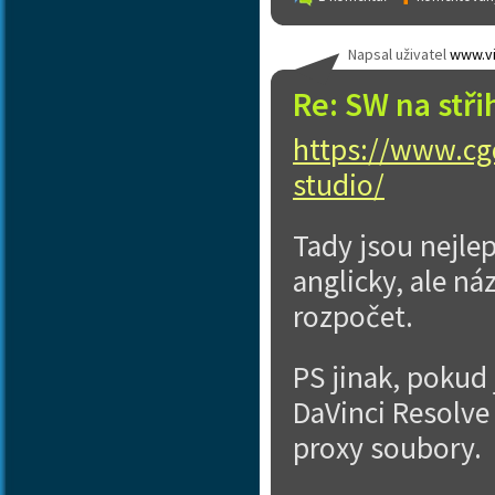
Napsal uživatel
www.vi
Re: SW na stři
https://www.cgd
studio/
Tady jsou nejlep
anglicky, ale n
rozpočet.
PS jinak, pokud 
DaVinci Resolve
proxy soubory.