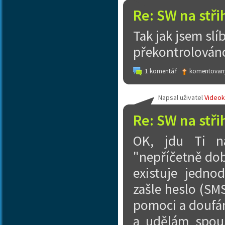
Re: SW na stři
Tak jak jsem sl
překontrolováno 
1 komentář
komentovaný
Napsal uživatel
Video
Re: SW na stři
OK, jdu Ti n
"nepříčetně dob
existuje jedno
zašle heslo (SMS
pomoci a doufám
a udělám spous