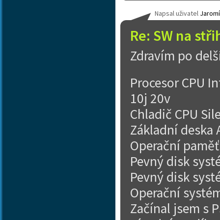
Napsal uživatel
Jaromí
Re: SW na stři
Zdravím po delší
Procesor CPU In
10j 20v
Chladič CPU Sil
Základní deska
Operační paměť
Pevný disk sys
Pevný disk sys
Operační systé
Začínal jsem s P