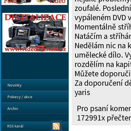
zoufalé. Poslední
vypáleném DVD v
Momentálně stříh
Natáčím a stříhám
Nedělám nic na k
umělecké dílo. V
rozdělím na kapi
Můžete doporučit
Za doporučení d
Novinky
yaris
Pokecy / akce
Pro psaní kome
Archiv
172991x přečte
RSS kanál