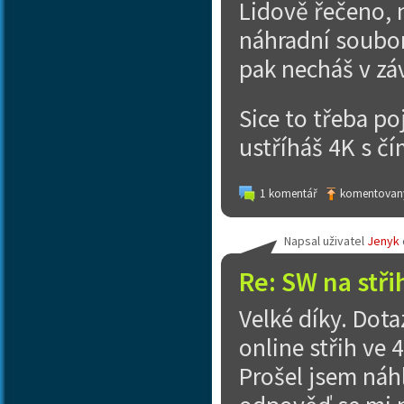
Lidově řečeno, n
náhradní soubory
pak necháš v záv
Sice to třeba po
ustříháš 4K s čí
1 komentář
komentovaný
Napsal uživatel
Jenyk
Re: SW na stři
Velké díky. Dota
online střih ve 
Prošel jsem náh