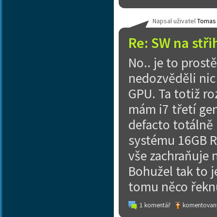
Napsal uživatel
Tomas
Re: SW na stři
No.. je to prost
nedozvěděli nic
GPU. Ta totiž ro
mám i7 třetí ge
defacto totálně 
systému 16GB RA
vše zachraňuje 
Bohužel tak to j
tomu něco řeknu
1 komentář
komentovaný