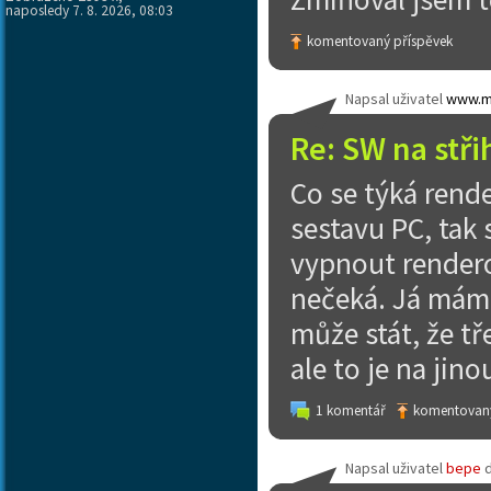
naposledy 7. 8. 2026, 08:03
komentovaný příspěvek
Napsal uživatel
www.m
Re: SW na stři
Co se týká rend
sestavu PC, tak 
vypnout rendero
nečeká. Já mám 
může stát, že t
ale to je na jino
1 komentář
komentovaný
Napsal uživatel
bepe