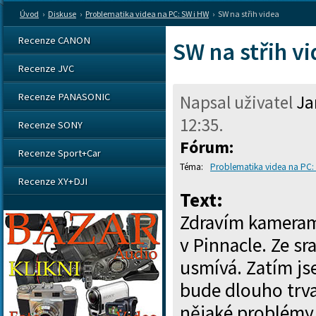
Úvod
›
Diskuse
›
Problematika videa na PC: SW i HW
›
SW na střih videa
Recenze CANON
SW na střih v
Recenze JVC
Recenze PANASONIC
Napsal uživatel
Ja
12:35
.
Recenze SONY
Fórum:
Recenze Sport+Car
Problematika videa na PC:
Recenze XY+DJI
Text:
Zdravím kamerama
v Pinnacle. Ze sr
usmívá. Zatím js
bude dlouho trva
nějaké problémy.