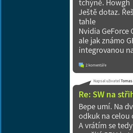
tchýně. Howgh
Ještě dotaz. Řeš
tahle
Nvidia GeForce 
ale jak známo G
integrovanou na
2 komentáře
Napsal uživatel
Tomas
Re: SW na stři
Bepe umí. Na dv
odkuk na celou 
A vrátím se tedy