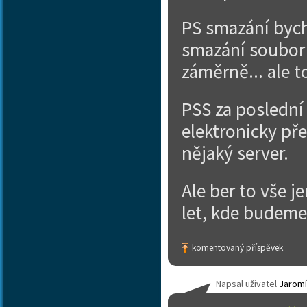
PS smazání bych 
smazání soubor 
záměrně... ale 
PSS za poslední
elektronicky p
nějaký server.
Ale ber to vše j
let, kde budeme.
komentovaný příspěvek
Napsal uživatel
Jaromí