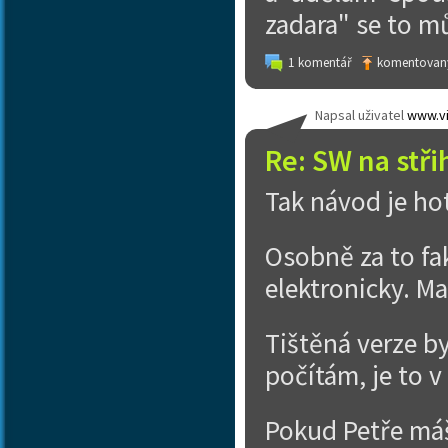
zadara" se to m
1 komentář
komentovaný
Napsal uživatel
www.vi
Re: SW na stři
Tak návod je hot
Osobně za to fak
elektronicky. M
Tištěná verze by
počítám, je to v
Pokud Petře máš