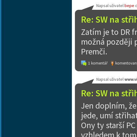
Napsal uživatel
bepe
Re: SW na stři
Zatím je to DR 
možná později p
Premči.
1 komentář
komentovaný
Napsal uživatel
www.vi
Re: SW na stři
Jen doplním, že 
jede, umí střiha
Ony ty starší PC 
vzhledem k tomu