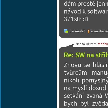
dám prostě jen n
návod k softwaru.
371str :D
1 komentář
komentovaný
Napsal uživatel
Video
Re: SW na stři
Znovu se hlásí
tvůrcům manuál
nikoli pomysln
na mysli dosud
setkání zvaná 
bych byl zvěd