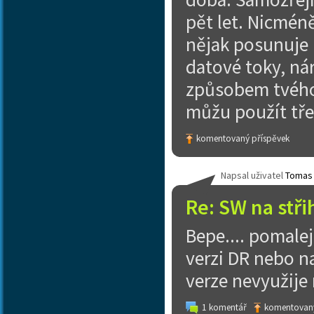
pět let. Nicméně
nějak posunuje r
datové toky, ná
způsobem tvého 
můžu použít třeb
komentovaný příspěvek
Napsal uživatel
Tomas
Re: SW na stři
Bepe.... pomalej
verzi DR nebo na
verze nevyužije
1 komentář
komentovaný