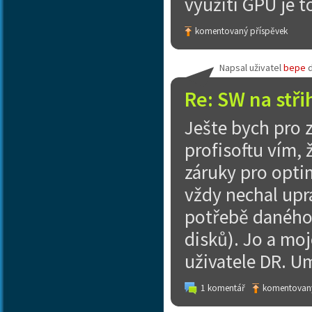
využití GPU je 
komentovaný příspěvek
Napsal uživatel
bepe
Re: SW na stři
Ješte bych pro z
profisoftu vím,
záruky pro optim
vždy nechal upr
potřebě daného 
disků). Jo a mo
uživatele DR. U
1 komentář
komentovaný