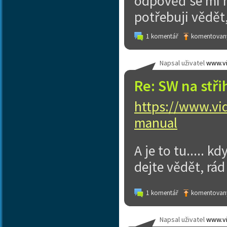
odpověď se mi n
potřebuji vědět,
1 komentář
komentovaný
Napsal uživatel
www.vi
Re: SW na stři
https://www.vid
manual
A je to tu..... 
dejte vědět, rád
1 komentář
komentovaný
Napsal uživatel
www.vi