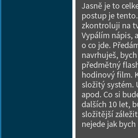
Jasně je to cel
postup je tento
zkontroluji na 
Vypálím nápis, 
o co jde. Předá
navrhuješ, bych 
předmětný flash 
hodinový film. K
složitý systém. 
apod. Co si bud
dalších 10 let, 
složitější zálež
nejede jak bych 