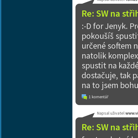
Re: SW na stři
:-D for Jenyk. P
pokoušíš spusti
určené softem n
natolik komplexn
spustit na každé
dostačuje, tak p
na to jsem bohu
1 komentář
Napsal uživatel
www.vi
Re: SW na stři