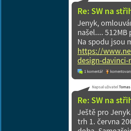
Re: SW na stři
Jenyk, omlouvám
našel.... 512MB 
Na spodu jsou 
https://www.ne
design-davinci-r
1 komentář
komentovaný
Napsal uživatel
Tomas
Re: SW na stři
Ještě pro Jenyk
trh 1. června 20
doba. Samozřejm