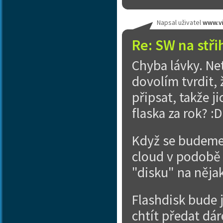
Napsal uživatel
www.vi
Re: SW na stři
Chyba lávky. Net
dovolím tvrdit, ž
připsat, takže j
flaska za rok? :D
Když se budeme 
cloud v podobě
"disku" na něja
Flashdisk bude 
chtít předat dár