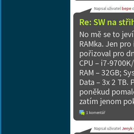
Napsal uživatel
bepe
Re: SW na stři
No mě se to jeví
RAMka. Jen pro i
pořizoval pro dn
CPU – i7-9700K/
RAM – 32GB; Sy
Data – 3x 2 TB. 
poněkud pomalej
zatím jenom po
1 komentář
Napsal uživatel
Jenyk