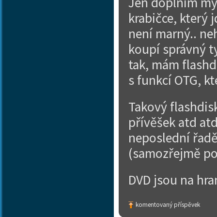
Jen doplním myš
krabičce, který 
není marný.. neh
koupí správný ty
tak, mám flashd
s funkcí OTG, kt
Takový flashdis
přívěšek atd atd
neposlední řadě 
(samozřejmě po
DVD jsou na hran
komentovaný příspěvek