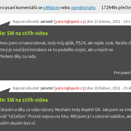
ro psaní komentářů se
přihlaste
nebo
zaregistrujte
.
172949x přečt
Napsal uživatel
Jaromír
[
yaris.k@quick.cz
] dne
21 Duben, 2021 - 18:1
Re: SW na střih videa
Dnes jsem si nainstaloval, tedy můj ajťák, PS24, ale nejde zvuk. Nevít
který je součástí instalace se to podařilo rozjet, ale u mých ne.
Předem díky za radu
y
Pro psaní
Napsal uživatel
Jaromír
[
yaris.k@quick.cz
] dne
20 Duben, 2021 - 15:4
Re: SW na střih videa
Zdravím a díky za váše názory. Nechám tedy doplnit GK. Jak jsem se zmiňo
kvůli "těžařům". Prostě nejsou na trhu. Měl jsem ji i v cenové nabídce, al
zatím zkusím bez ní.