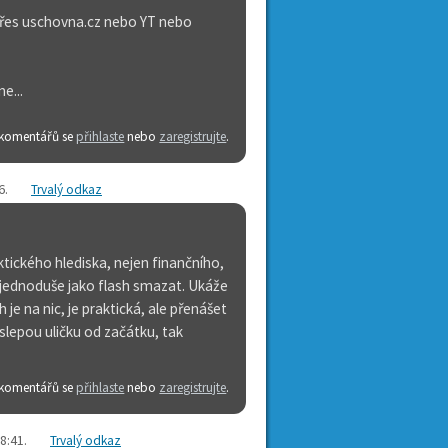
 přes uschovna.cz nebo YT nebo
e...
 komentářů se
přihlaste
nebo
zaregistrujte
.
6
.
Trvalý odkaz
ktického hlediska, nejen finančního,
k jednoduše jako flash smazat. Ukáže
 je na nic, je praktická, ale přenášet
slepou uličku od začátku, tak
 komentářů se
přihlaste
nebo
zaregistrujte
.
08:41
.
Trvalý odkaz