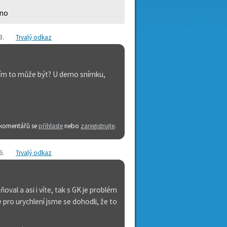
eno
3
.
Trvalý odkaz
e čím to může být? U demo snímku,
 komentářů se
přihlaste
nebo
zaregistrujte
.
6
.
Trvalý odkaz
val a asi i víte, tak s GK je problém
e pro urychlení jsme se dohodli, že to