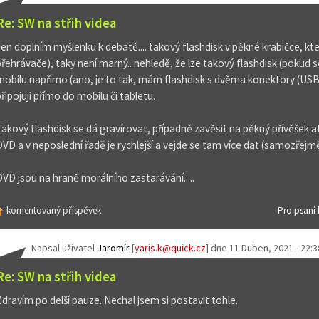
Re: SW na střih videa
Jen doplním myšlenku k debatě.... takový flashdisk v pěkné krabičce, kte
přehrávače), taky není marný.. nehledě, že lze takový flashdisk (pokud se 
mobilu napřímo (ano, je to tak, mám flashdisk s dvěma konektory (USB
připojuji přímo do mobilu či tabletu.
Takový flashdisk se dá gravírovat, případně zavěsit na pěkný přívěšek a
DVD a v neposlední řadě je rychlejší a vejde se tam více dat (samozřejm
DVD jsou na hraně morálního zastarávání.....
komentovaný příspěvek
Pro psaní
Napsal uživatel
Jaromír
[
yaris.k@quick.cz
] dne
11 Duben, 2021 - 22:3
Re: SW na střih videa
Zdravím po delší pauze. Nechal jsem si postavit tohle.