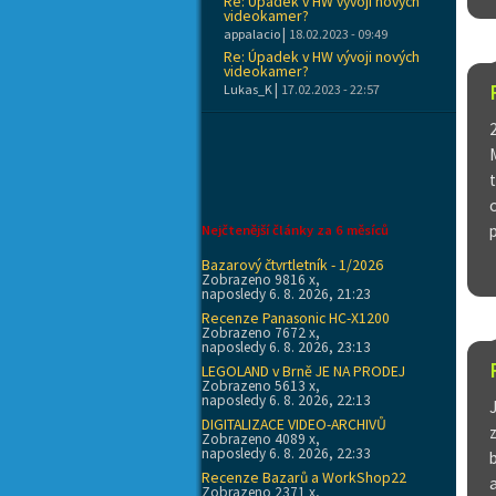
Re: Úpadek v HW vývoji nových
videokamer?
|
appalacio
18.02.2023 - 09:49
Re: Úpadek v HW vývoji nových
videokamer?
|
Lukas_K
17.02.2023 - 22:57
Nejčtenější články za 6 měsíců
Bazarový čtvrtletník - 1/2026
Zobrazeno 9816 x,
naposledy 6. 8. 2026, 21:23
Recenze Panasonic HC-X1200
Zobrazeno 7672 x,
naposledy 6. 8. 2026, 23:13
LEGOLAND v Brně JE NA PRODEJ
Zobrazeno 5613 x,
naposledy 6. 8. 2026, 22:13
DIGITALIZACE VIDEO-ARCHIVŮ
Zobrazeno 4089 x,
naposledy 6. 8. 2026, 22:33
Recenze Bazarů a WorkShop22
Zobrazeno 2371 x,