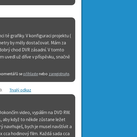
ci té grafiky. V konfiguraci projektu (
metry by měly dostačovat. Mám za
ro dobrý chod DVR zásadní. V tomto
 uvedl už dříve v příspěvku, snačně
 komentářů se
přihlaste
nebo
zaregistrujte
.
9
.
Trvalý odkaz
 Dokončím video, vypálím na DVD RW.
s, aby když to někde zůstane ležet
 navrhuješ, bych je musel navštívit a
 4x cca hodinový film. Každá sada cca