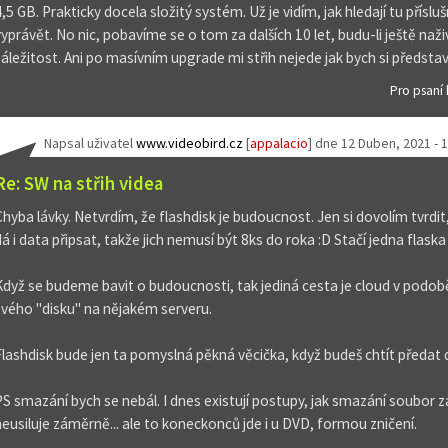
4,5 GB. Prakticky docela složitý systém. Už je vidím, jak hledají tu přís
vyprávět. No nic, pobavíme se o tom za dalších 10 let, budu-li ještě naž
záležitost. Ani po masívním upgrade mi střih nejede jak bych si představ
Pro psaní
Napsal uživatel
www.videobird.cz
[
appalacio
] dne
12 Duben, 2021 - 
Re: SW na střih videa
Chyba lávky. Netvrdím, že flashdisk je budoucnost. Jen si dovolím tvrdit, 
dá i data připsat, takže jich nemusí být 8ks do roka :D Stačí jedna flaska
Když se budeme bavit o budoucnosti, tak jediná cesta je cloud v podo
svého "disku" na nějakém serveru.
Flashdisk bude jen ta pomyslná pěkná věcička, když budeš chtít předat d
PS smazání bych se nebál. I dnes existují postupy, jak smazání soubor 
neusiluje záměrně... ale to koneckonců jde i u DVD, formou zničení.