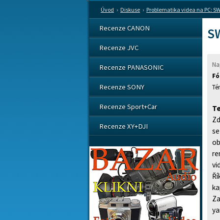
Úvod
›
Diskuse
›
Problematika videa na PC: SW
Recenze CANON
SW
Recenze JVC
Na
Recenze PANASONIC
Fó
Recenze SONY
Recenze Sport+Car
Te
Zd
Recenze XY+DJI
se
ob
re
vi
Ří
ka
Za
ya