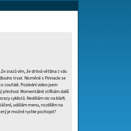
e srazů vím, že drtivá většina z vás
louho trvat. Nicméně s Pinnacle se
to zoufalé. Poslední video jsem
vý přechod. Momentálně stříhám další
razy cyklistů. Nedělám nic na kšeft.
atáčení, udělám menu, rozdělím na
terý je možné rychle pochopit?