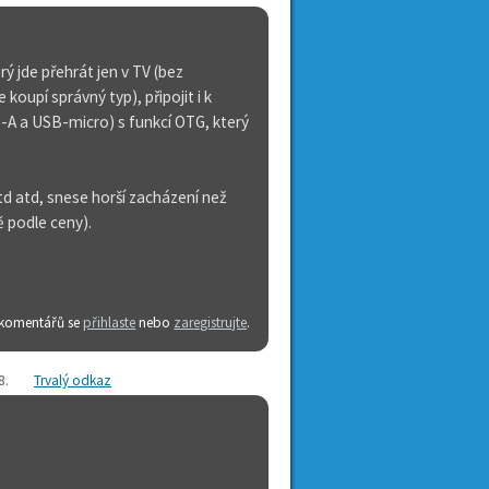
rý jde přehrát jen v TV (bez
koupí správný typ), připojit i k
-A a USB-micro) s funkcí OTG, který
td atd, snese horší zacházení než
ě podle ceny).
 komentářů se
přihlaste
nebo
zaregistrujte
.
8
.
Trvalý odkaz