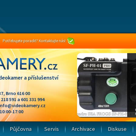
Potřebujete poradit? Kontaktujte nás!
deokamer a příslušenství
37, Brno 616 00
1 218 591 a 601 331 994
info@videokamery.cz
 10:00-17:00
Půjčovna
Servis
Archivace
Diskuse