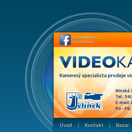
VIDEOKAMERY.cz
na Facebooku
Kamenný specialista prodeje vi
Minská 
Tel.: 54
E-mail:
Po - Pá:
Úvod
Kontakt
Bazar