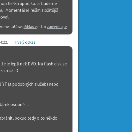
lušnou flešku apod. Co si budeme
ivu. Momentálně řeším složitější
oval.
 komentářů se
přihlaste
nebo
zaregistrujte
.
14:22
.
Trvalý odkaz
že je lepší než DVD. Na flash disk se
 za rok? :D
bě YT (a podobných služeb) nebo
árek osobně ....
zabránit, pokud tedy o to někdo