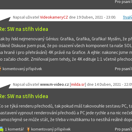
Pro psaní
Napsal uživatel
VideokameryCZ
dne
19 Duben, 2021 - 23:00
.
Trval
Re: SW na střih videa
Jak by řekl nejmenovaný Génius: Grafika, Grafika, Grafika! Myslím, že př
vlákně Diskuse jsem psal, že po osazení všech komponent ta naše SOLID
na hraně i pro přehrávání) 4K právě na Grafice. A ejhle: nakonec jsme m
to začalo chodit. Zmiňoval jsem tehdy, že 4K edituje 1:1 včetně přechod
komentovaný příspěvek
Pro psaní
Napsal uživatel
www.m-video.cz
[
milda.sr
] dne
14 Duben, 2021 - 22:0
Re: SW na střih videa
Co se týká renderu přechodů, tak pokud máš takovouhle sestavu PC, tak
nastavení vypnout renderování přechodů a PC jede rychle a na nic neče
Samozřejmě se může stát, že třeba v multikamu to nestíhá reálně dopočít
1 komentář
komentovaný příspěvek
Pro psaní