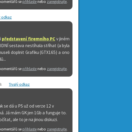
 komentářů se
přihlaste
nebo
zaregistrujte
.
ý odkaz
i
představení firemního PC
v jiném
NÍ sestava nestíhala stříhat (a byla
useli doplnit Grafiku (
GTX165)
a ono
ů...
 komentářů se
přihlaste
nebo
zaregistrujte
.
9
.
Trvalý odkaz
 se dá u PS už od verze 12 v
ká. Já mám GK jen 1Gb a funguje to.
at, ale to je na jinou diskuzi.
 komentářů se
přihlaste
nebo
zaregistrujte
.