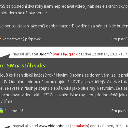
PSS za poslední dva roky jsem nepředával video jinak než elektronicky
uploadem na nějaký server.
Ale ber to vše jen jako můj osobní názor :D uvidíme za pár let, kde budem
komentovaný příspěvek
Pro psaní
Napsal uživatel
Jaromír
[
yaris.k@quick.cz
] dne
12 Duben, 2021 - 13:4
Re: SW na střih videa
No, 8 ks flash disků každžý rok? Nevím. Osobně se domnívám, že i z pra
je DVD ideální. Jednou někomu dojde, že DVD je praktičtější. A nelze ta
e, že systém flash je stejně slepá ulička jako blue ray. Netvrdím, že flash
a uchovávat videa takhle??? Čas ukáže. Blue ray jsem předpověděl jako 
uvidíme.
1 komentář
Pro psaní
Napsal uživatel
www.videobird.cz
[
appalacio
] dne
12 Duben, 2021 - 