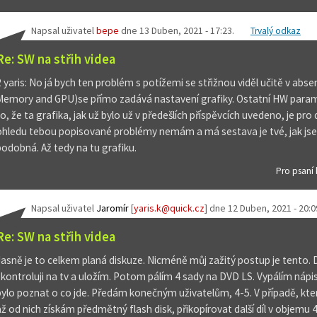
Napsal uživatel
bepe
dne
13 Duben, 2021 - 17:23
.
Trvalý odkaz
Re: SW na střih videa
2 yaris: No já bych ten problém s potížemi se střižnou viděl učitě v absen
Memory and GPU)se přímo zadává nastavení grafiky. Ostatní HW para
to, že ta grafika, jak už bylo už v předešlích příspěvcích uvedeno, je p
ohledu tebou popisované problémy nemám a má sestava je tvé, jak jsem
podobná. Až tedy na tu grafiku.
Pro psaní
Napsal uživatel
Jaromír
[
yaris.k@quick.cz
] dne
12 Duben, 2021 - 20:0
Re: SW na střih videa
Jasně je to celkem planá diskuze. Nicméně můj zažitý postup je tento.
zkontroluji na tv a uložím. Potom pálím 4 sady na DVD LS. Vypálím nápi
bylo poznat o co jde. Předám konečným uživatelům, 4-5. V případě, který
až od nich získám předmětný flash disk, přikopírovat další díl v objemu