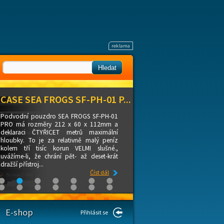
CASE SEA FROGS SF-PH-01 P...
Podvodní pouzdro SEA FROGS SF-PH-01
PRO má rozměry 212 x 60 x 112mm a
deklaraci ČTYŘICET metrů maximální
hloubky. To je za relativně malý peníz
kolem tří tisíc korun VELMI slušné.,
uvážíme-li, že chrání pět- až deset-krát
dražší přístroj...
Číst dál
E-shop
Přihlásit se