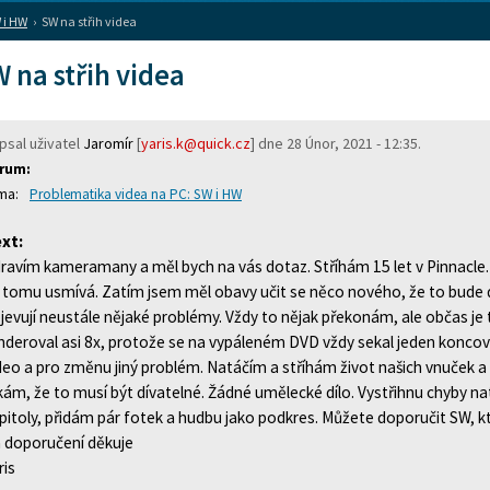
 i HW
›
SW na střih videa
 na střih videa
psal uživatel
Jaromír
[
yaris.k@quick.cz
] dne
28 Únor, 2021 - 12:35
.
rum:
Problematika videa na PC: SW i HW
xt:
ravím kameramany a měl bych na vás dotaz. Stříhám 15 let v Pinnacle. Z
 tomu usmívá. Zatím jsem měl obavy učit se něco nového, že to bude d
jevují neustále nějaké problémy. Vždy to nějak překonám, ale občas je 
nderoval asi 8x, protože se na vypáleném DVD vždy sekal jeden konco
deo a pro změnu jiný problém. Natáčím a stříhám život našich vnuček a s
kám, že to musí být dívatelné. Žádné umělecké dílo. Vystřihnu chyby n
pitoly, přidám pár fotek a hudbu jako podkres. Můžete doporučit SW, k
 doporučení děkuje
ris